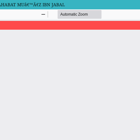
AHABAT MUâ€™Ä€Z IBN JABAL