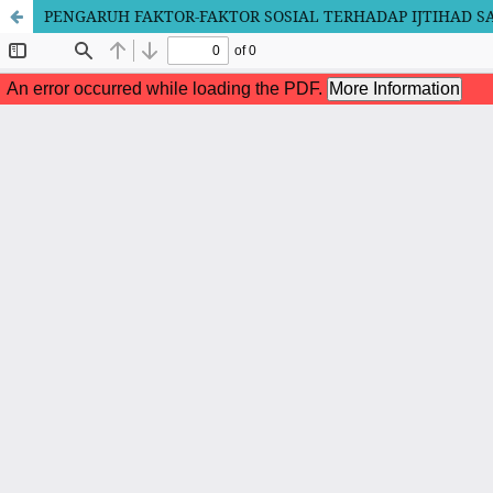
PENGARUH FAKTOR-FAKTOR SOSIAL TERHADAP IJTIHAD S