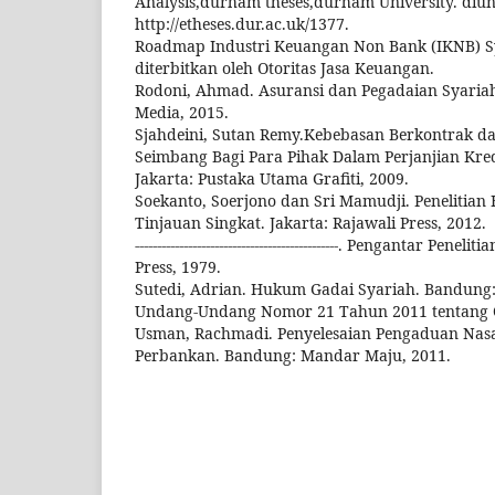
Analysis,durham theses,durham University. diu
http://etheses.dur.ac.uk/1377.
Roadmap Industri Keuangan Non Bank (IKNB) S
diterbitkan oleh Otoritas Jasa Keuangan.
Rodoni, Ahmad. Asuransi dan Pegadaian Syariah
Media, 2015.
Sjahdeini, Sutan Remy.Kebebasan Berkontrak d
Seimbang Bagi Para Pihak Dalam Perjanjian Kred
Jakarta: Pustaka Utama Grafiti, 2009.
Soekanto, Soerjono dan Sri Mamudji. Penelitia
Tinjauan Singkat. Jakarta: Rajawali Press, 2012.
----------------------------------------------. Pengantar Pen
Press, 1979.
Sutedi, Adrian. Hukum Gadai Syariah. Bandung: 
Undang-Undang Nomor 21 Tahun 2011 tentang O
Usman, Rachmadi. Penyelesaian Pengaduan Nas
Perbankan. Bandung: Mandar Maju, 2011.