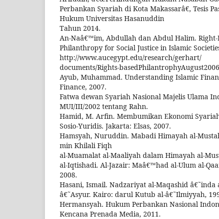
Perbankan Syariah di Kota Makassarâ€, Tesis Pa
Hukum Universitas Hasanuddin
Tahun 2014.
An-Naâ€™im, Abdullah dan Abdul Halim. Right-
Philanthropy for Social Justice in Islamic Societi
http://www.aucegypt.edu/research/gerhart/
documents/Rights-basedPhilantrophyAugust2006
Ayub, Muhammad. Understanding Islamic Finan
Finance, 2007.
Fatwa dewan Syariah Nasional Majelis Ulama I
MUI/III/2002 tentang Rahn.
Hamid, M. Arfin. Membumikan Ekonomi Syariah d
Sosio-Yuridis. Jakarta: Elsas, 2007.
Hamsyah, Nuruddin. Mabadi Himayah al-Mustahlik
min Khilali Fiqh
al-Muamalat al-Maaliyah dalam Himayah al-Mustahl
al-Iqtishadi. Al-Jazair: Maâ€™had al-Ulum al-Qa
2008.
Hasani, Ismail. Nadzariyat al-Maqashid â€˜inda
â€˜Asyur. Kairo: darul Kutub al-â€˜Ilmiyyah, 19
Hermansyah. Hukum Perbankan Nasional Indonesi
Kencana Prenada Media, 2011.