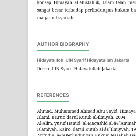
konsep Himayah al-Mustahlik, Islam telah me
sangat besar terhadap perlindungan hukum ba
maqashid syariah.
AUTHOR BIOGRAPHY
Hidayatulloh,
UIN Syarif Hidayatullah Jakarta
Dosen UIN Syarif Hidayatullah Jakarta
REFERENCES
Ahmad, Muhammad Ahmad Abu Sayid. Himayat al-
Islami. Beirut: darul Kutub al-Ilmiyah, 2004.
Al-Alim, yusuf Hamid. al-Maqashid al-â€˜Ammah l
Islamiyah. Kairo: darul Kutub al-â€˜Ilmiyyah, 19
Arifudin, â€œPerlindungan Hukum Nasabah Ga