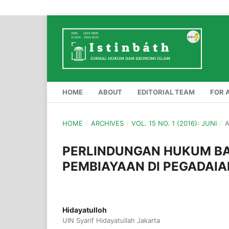
HOME
ABOUT
EDITORIAL TEAM
FOR 
HOME
/
ARCHIVES
/
VOL. 15 NO. 1 (2016): JUNI
/
A
PERLINDUNGAN HUKUM B
PEMBIAYAAN DI PEGADAIA
Hidayatulloh
UIN Syarif Hidayatullah Jakarta