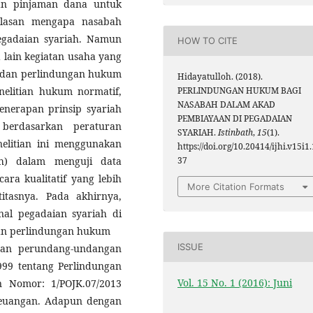
an pinjaman dana untuk
alasan mengapa nasabah
pegadaian syariah. Namun
HOW TO CITE
a lain kegiatan usaha yang
l dan perlindungan hukum
Hidayatulloh. (2018).
PERLINDUNGAN HUKUM BAGI
elitian hukum normatif,
NASABAH DALAM AKAD
enerapan prinsip syariah
PEMBIAYAAN DI PEGADAIAN
erdasarkan peraturan
SYARIAH.
Istinbath
,
15
(1).
nelitian ini menggunakan
https://doi.org/10.20414/ijhi.v15i1.
37
ch) dalam menguji data
ara kualitatif yang lebih
More Citation Formats
itasnya. Pada akhirnya,
al pegadaian syariah di
 dan perlindungan hukum
ISSUE
ran perundang-undangan
9 tentang Perlindungan
Vol. 15 No. 1 (2016): Juni
n Nomor: 1/POJK.07/2013
Keuangan. Adapun dengan