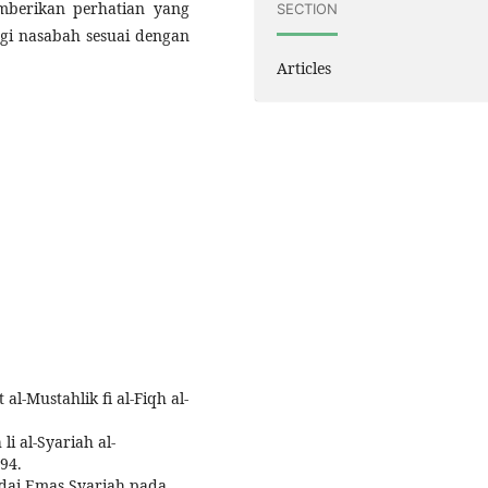
mberikan perhatian yang
SECTION
gi nasabah sesuai dengan
Articles
Mustahlik fi al-Fiqh al-
i al-Syariah al-
94.
dai Emas Syariah pada