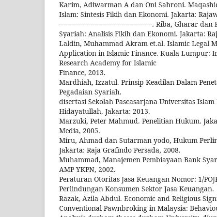
Karim, Adiwarman A dan Oni Sahroni. Maqashi
Islam: Sintesis Fikih dan Ekonomi. Jakarta: Rajaw
------------------------------------------------. Riba, Gha
Syariah: Analisis Fikih dan Ekonomi. Jakarta: Raj
Laldin, Muhammad Akram et.al. Islamic Legal 
Application in Islamic Finance. Kuala Lumpur: 
Research Academy for Islamic
Finance, 2013.
Mardhiah, Izzatul. Prinsip Keadilan Dalam Penet
Pegadaian Syariah.
disertasi Sekolah Pascasarjana Universitas Islam
Hidayatullah. Jakarta: 2013.
Marzuki, Peter Mahmud. Penelitian Hukum. Jak
Media, 2005.
Miru, Ahmad dan Sutarman yodo, Hukum Perl
Jakarta: Raja Grafindo Persada, 2008.
Muhammad, Manajemen Pembiayaan Bank Syari
AMP YKPN, 2002.
Peraturan Otoritas Jasa Keuangan Nomor: 1/POJ
Perlindungan Konsumen Sektor Jasa Keuangan.
Razak, Azila Abdul. Economic and Religious Signi
Conventional Pawnbroking in Malaysia: Behavio