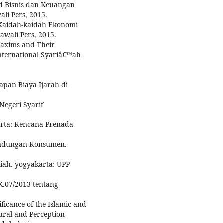
d Bisnis dan Keuangan
ali Pers, 2015.
rar dan Kaidah-kaidah Ekonomi
awali Pers, 2015.
Maxims and Their
International Syariâ€™ah
apan Biaya Ijarah di
 Negeri Syarif
arta: Kencana Prenada
indungan Konsumen.
ah. yogyakarta: UPP
K.07/2013 tentang
ficance of the Islamic and
ural and Perception