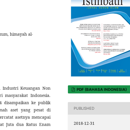
kum, himayah al-
i Industri Keuangan Non
PDF (BAHASA INDONESIA)
i masyarakat Indonesia.
4 disampaikan ke publik
PUBLISHED
mah aset yang pesat di
tercatat asetnya mencapai
2018-12-31
pat Juta dua Ratus Enam