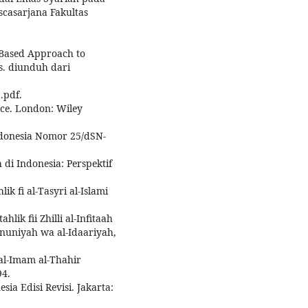
scasarjana Fakultas
Based Approach to
es. diunduh dari
.pdf.
ce. London: Wiley
ndonesia Nomor 25/dSN-
i Indonesia: Perspektif
 fi al-Tasyri al-Islami
ik fii Zhilli al-Infitaah
anuniyah wa al-Idaariyah,
 al-Imam al-Thahir
94.
a Edisi Revisi. Jakarta: