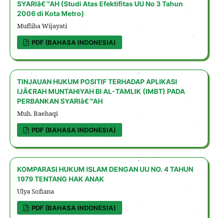
SYARIâ€™AH (Studi Atas Efektifitas UU No 3 Tahun
2006 di Kota Metro)
Mufliha Wijayati
PDF (BAHASA INDONESIA)
TINJAUAN HUKUM POSITIF TERHADAP APLIKASI
IJÃ€RAH MUNTAHIYAH BI AL-TAMLIK (IMBT) PADA
PERBANKAN SYARIâ€™AH
Muh. Baehaqi
PDF (BAHASA INDONESIA)
KOMPARASI HUKUM ISLAM DENGAN UU NO. 4 TAHUN
1979 TENTANG HAK ANAK
Ulya Sofiana
PDF (BAHASA INDONESIA)