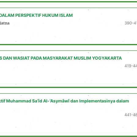
 DALAM PERSPEKTIF HUKUM ISLAM
iatna
390-4
IS DAN WASIAT PADA MASYARAKAT MUSLIM YOGYAKARTA
419-4
ktif Muhammad Sa’îd Al-‘Asymâwî dan Implementasinya dalam
441-4