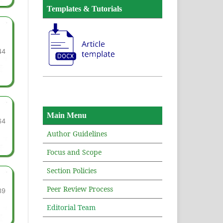
Templates & Tutorials
44
Main Menu
64
Author Guidelines
Focus and Scope
Section Policies
Peer Review Process
89
Editorial Team