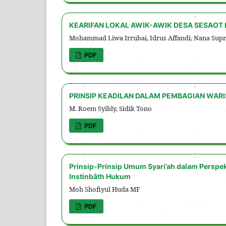
KEARIFAN LOKAL AWIK-AWIK DESA SESAOT
Mohammad Liwa Irrubai, Idrus Affandi, Nana Supr
PDF
PRINSIP KEADILAN DALAM PEMBAGIAN WAR
M. Roem Syibly, Sidik Tono
PDF
Prinsip-Prinsip Umum Syari’ah dalam Perspe
Instinbâth Hukum
Moh Shofiyul Huda MF
PDF