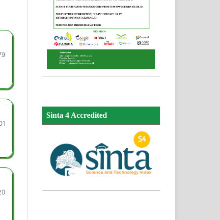
79
Sinta 4 Accredited
01
20